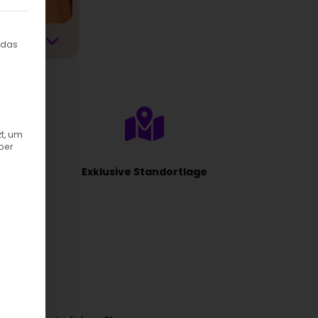
ilt werden kann. Die erste Service-Gruppe ist essenziell und kann
 das
t, um
ber
Exklusive Standortlage
ehen?