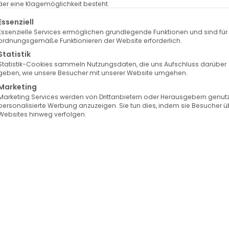
er eine Klagemöglichkeit besteht.
lgt eine Liste der Service-Gruppen, für die eine Einwilligung erte
Essenziell
Essenzielle Services ermöglichen grundlegende Funktionen und sind für
ordnungsgemäße Funktionieren der Website erforderlich.
Statistik
Statistik-Cookies sammeln Nutzungsdaten, die uns Aufschluss darüber
geben, wie unsere Besucher mit unserer Website umgehen.
Marketing
Marketing Services werden von Drittanbietern oder Herausgebern genutz
personalisierte Werbung anzuzeigen. Sie tun dies, indem sie Besucher ü
Websites hinweg verfolgen.
uvederm Exklusiv Praxis
Auswahl der besten
Hyaluron-Brands
5-Punkte-Lifting
hlaffte Gesichtskonturen lassen dich müde und älter auss