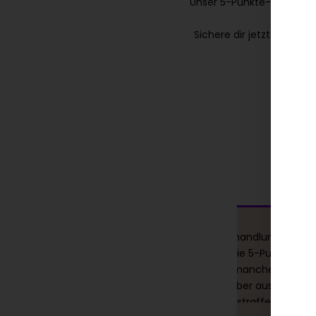
Unser 5-Punkte-Lifting st
d
Sichere dir jetzt schnell
 brauchte dringend
Nach zwei Profhilo-Behandlungen bin 
einer empfehlenden
wirklich beeindruckt! Die 5-Punkte-
 gekommen und wir
Injektionen waren an manchen Stelle
r die Profhilo
leicht unangenehm, aber auszuhalten
en. Nach dem
Meine Haut fühlt sich straffer an und 