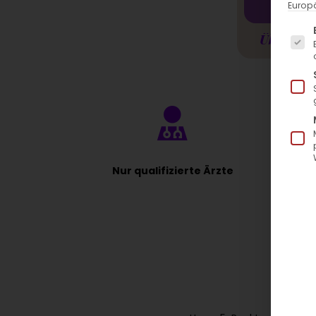
Europä
Es fo
Übersicht
Nur qualifizierte Ärzte
J
Ersc