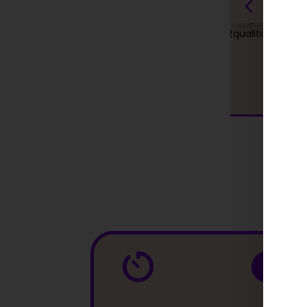
ngs-Protokoll ist
deutlich praller aus. Keine einzelnen
wig und straffer
Füllungen, sondern eine allgemeine
inimal Fältchen
Verbesserung der Hautqualität.
e dramatische
 deutliche
erfekte für mich