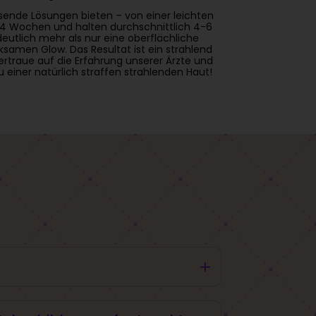
sende Lösungen bieten – von einer leichten
 1-4 Wochen und halten durchschnittlich 4-6
deutlich mehr als nur eine oberflächliche
ksamen Glow. Das Resultat ist ein strahlend
Vertraue auf die Erfahrung unserer Ärzte und
 einer natürlich straffen strahlenden Haut!
L
Gelfestigkeit) und dem Vernetzungsgrad der