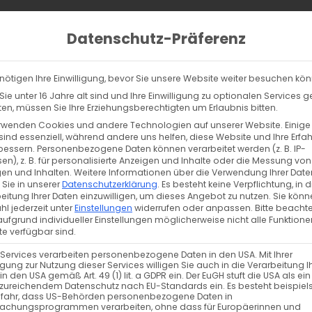
Home
Behandlungen
Stand
Datenschutz-Präferenz
nötigen Ihre Einwilligung, bevor Sie unsere Website weiter besuchen kö
ie unter 16 Jahre alt sind und Ihre Einwilligung zu optionalen Services 
n, müssen Sie Ihre Erziehungsberechtigten um Erlaubnis bitten.
rwenden Cookies und andere Technologien auf unserer Website. Einige
sind essenziell, während andere uns helfen, diese Website und Ihre Erfa
bessern.
Personenbezogene Daten können verarbeitet werden (z. B. IP-
en), z. B. für personalisierte Anzeigen und Inhalte oder die Messung von
en und Inhalten.
Weitere Informationen über die Verwendung Ihrer Date
 Sie in unserer
Datenschutzerklärung
.
Es besteht keine Verpflichtung, in d
eitung Ihrer Daten einzuwilligen, um dieses Angebot zu nutzen.
Sie könn
l jederzeit unter
Einstellungen
widerrufen oder anpassen.
Bitte beachte
ufgrund individueller Einstellungen möglicherweise nicht alle Funktione
e verfügbar sind.
 Services verarbeiten personenbezogene Daten in den USA. Mit Ihrer
ligung zur Nutzung dieser Services willigen Sie auch in die Verarbeitung I
in den USA gemäß Art. 49 (1) lit. a GDPR ein. Der EuGH stuft die USA als ei
zureichendem Datenschutz nach EU-Standards ein. Es besteht beispiel
efahr, dass US-Behörden personenbezogene Daten in
achungsprogrammen verarbeiten, ohne dass für Europäerinnen und