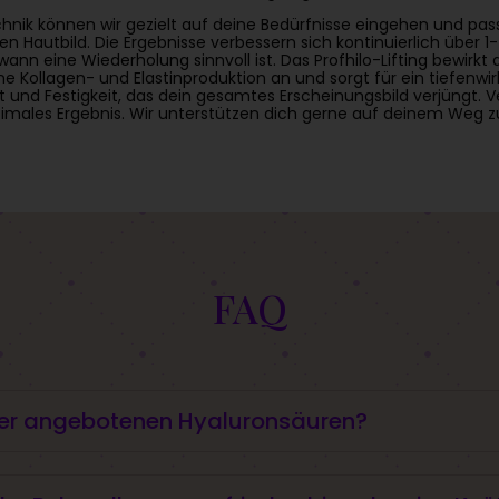
chnik können wir gezielt auf deine Bedürfnisse eingehen und pas
en Hautbild. Die Ergebnisse verbessern sich kontinuierlich über
nn eine Wiederholung sinnvoll ist. Das Profhilo-Lifting bewirkt 
e Kollagen- und Elastinproduktion an und sorgt für ein tiefenwir
tät und Festigkeit, das dein gesamtes Erscheinungsbild verjüngt. 
timales Ergebnis. Wir unterstützen dich gerne auf deinem Weg zu
FAQ
rer angebotenen Hyaluronsäuren?
botenen Hyaluronsäuren liegt in ihrer Haltbarkeit, Konsistenz (