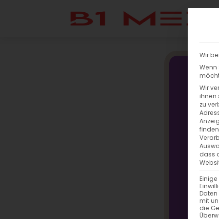
Wir be
Wenn S
möchte
Wir ve
ihnen 
zu ver
Adress
Anzeig
finden
Verarb
Auswah
dass a
Websit
Einige
Einwil
Daten 
mit un
die G
Überw