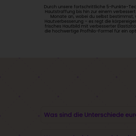
Durch unsere fortschrittliche 5-Punkte-Te
Hautstraffung bis hin zur einem verbessert
Monate an, wobei du selbst bestimmst, wa
Hautverbesserung – es regt die körpereigen
frisches Hautbild mit verbesserter Elastizi
die hochwertige Profhilo-Formel für ein op
Was sind die Unterschiede eu
Der Unterschied zwischen den von uns ange