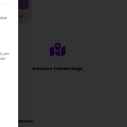
ilt werden kann. Die erste Service-Gruppe ist essenziell und kann
 das
t, um
ber
Exklusive Standortlage
s
 eine elegantere