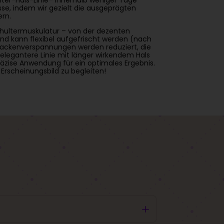
se, indem wir gezielt die ausgeprägten
rn.
chultermuskulatur – von der dezenten
nd kann flexibel aufgefrischt werden (nach
 Nackenverspannungen werden reduziert, die
elegantere Linie mit länger wirkendem Hals
äzise Anwendung für ein optimales Ergebnis.
Erscheinungsbild zu begleiten!
L