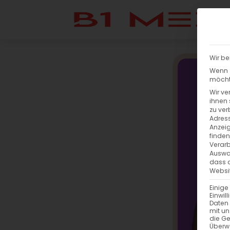
Wir be
Wenn S
möchte
Wir ve
ihnen 
zu ver
Adress
Anzeig
finden
Verarb
Auswah
dass a
Websit
Einige
Einwil
Daten 
mit un
die G
Überw