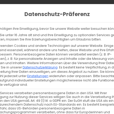
Home
Behandlungen
Stand
Datenschutz-Präferenz
nötigen Ihre Einwilligung, bevor Sie unsere Website weiter besuchen kö
ie unter 16 Jahre alt sind und Ihre Einwilligung zu optionalen Services 
n, müssen Sie Ihre Erziehungsberechtigten um Erlaubnis bitten.
rwenden Cookies und andere Technologien auf unserer Website. Einige
sind essenziell, während andere uns helfen, diese Website und Ihre Erfa
bessern.
Personenbezogene Daten können verarbeitet werden (z. B. IP-
en), z. B. für personalisierte Anzeigen und Inhalte oder die Messung von
en und Inhalten.
Weitere Informationen über die Verwendung Ihrer Date
 Sie in unserer
Datenschutzerklärung
.
Es besteht keine Verpflichtung, in d
eitung Ihrer Daten einzuwilligen, um dieses Angebot zu nutzen.
Sie könn
l jederzeit unter
Einstellungen
widerrufen oder anpassen.
Bitte beachte
ufgrund individueller Einstellungen möglicherweise nicht alle Funktione
e verfügbar sind.
 Services verarbeiten personenbezogene Daten in den USA. Mit Ihrer
ligung zur Nutzung dieser Services willigen Sie auch in die Verarbeitung I
in den USA gemäß Art. 49 (1) lit. a GDPR ein. Der EuGH stuft die USA als ei
zureichendem Datenschutz nach EU-Standards ein. Es besteht beispiel
efahr, dass US-Behörden personenbezogene Daten in
achungsprogrammen verarbeiten, ohne dass für Europäerinnen und