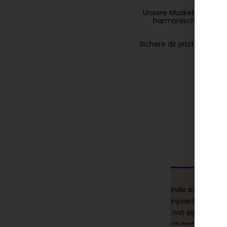
Unsere Muskelrelaxans-
harmonischere Nacke
Sichere dir jetzt schnell
öfters die Klinik für
Wow! Wow! Wow! Ich finde es echt top
ngen und muss
dass der Arzt Botox so injiziert hat, das
immer aufs neue
noch Bewegung hatte mit einer deutl
wirklich sein bestes
Faltenreduktion dazu. Ich hatte Angst,