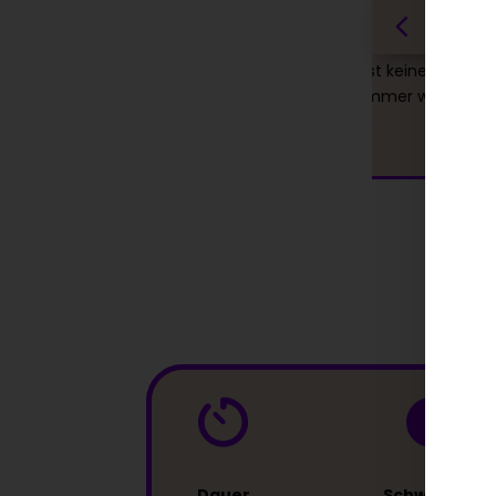
ünsche einzugehen,
es so aussehen würde, als könnte ich 
n einem hängenden
mehr bewegen, das Gefühl daran, hat
ele. Doch bei der
schon beunruhigt. Es ist keinesfalls so
 immer super
ich würde es wirklich immer wieder
s Problem nicht
machen! Dankeeeeee
Dauer
Schwellung