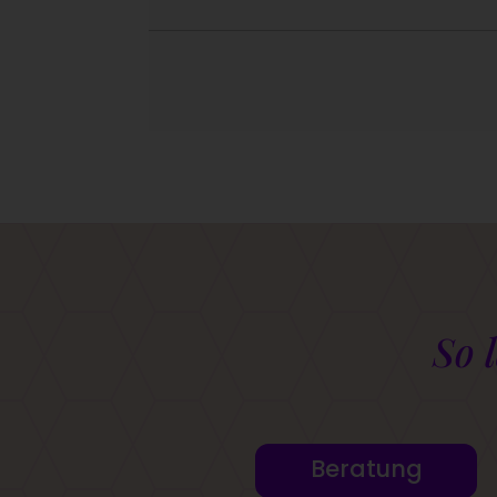
So 
Beratung