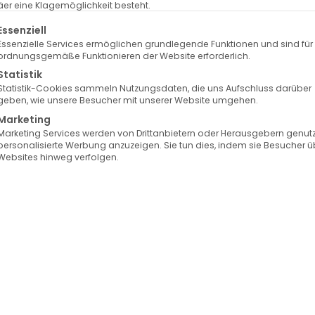
er eine Klagemöglichkeit besteht.
lgt eine Liste der Service-Gruppen, für die eine Einwilligung erte
Essenziell
Essenzielle Services ermöglichen grundlegende Funktionen und sind für
ordnungsgemäße Funktionieren der Website erforderlich.
Statistik
Statistik-Cookies sammeln Nutzungsdaten, die uns Aufschluss darüber
geben, wie unsere Besucher mit unserer Website umgehen.
Marketing
Marketing Services werden von Drittanbietern oder Herausgebern genutz
personalisierte Werbung anzuzeigen. Sie tun dies, indem sie Besucher ü
Websites hinweg verfolgen.
uvederm Exklusiv Praxis
Auswahl der besten
Hyaluron-Brands
Barbie Muskelrelaxan
 ein visuell längeres Halsprofil, zierlichere Schultern und
Körperhaltung?