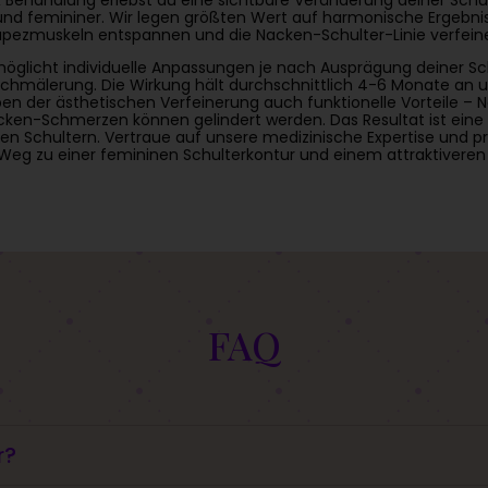
nd femininer. Wir legen größten Wert auf harmonische Ergebnis
apezmuskeln entspannen und die Nacken-Schulter-Linie verfeine
ermöglicht individuelle Anpassungen je nach Ausprägung deiner S
schmälerung. Die Wirkung hält durchschnittlich 4-6 Monate an u
ben der ästhetischen Verfeinerung auch funktionelle Vorteile –
ken-Schmerzen können gelindert werden. Das Resultat ist eine 
Schultern. Vertraue auf unsere medizinische Expertise und pr
Weg zu einer femininen Schulterkontur und einem attraktiveren 
FAQ
r?