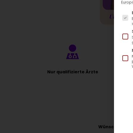
Europä
Es fo
Übersicht
Nur qualifizierte Ärzte
J
Wünschst du dir