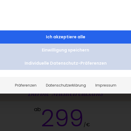
sofort
gering
Ich akzeptiere alle
Preise
Einwilligung speichern
Individuelle Datenschutz-Präferenzen
Alle Preise
Aktionen

<
=
Präferenzen
Datenschutzerklärung
Impressum
Barbie Muskelrelaxans
299
ab
/
€