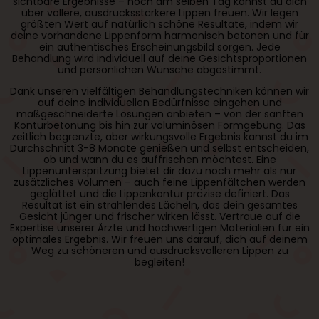
sichtbare Ergebnisse – noch am selben Tag kannst du dich
über vollere, ausdrucksstärkere Lippen freuen. Wir legen
größten Wert auf natürlich schöne Resultate, indem wir
deine vorhandene Lippenform harmonisch betonen und für
ein authentisches Erscheinungsbild sorgen. Jede
Behandlung wird individuell auf deine Gesichtsproportionen
und persönlichen Wünsche abgestimmt.
Dank unseren vielfältigen Behandlungstechniken können wir
auf deine individuellen Bedürfnisse eingehen und
maßgeschneiderte Lösungen anbieten – von der sanften
Konturbetonung bis hin zur voluminösen Formgebung. Das
zeitlich begrenzte, aber wirkungsvolle Ergebnis kannst du im
Durchschnitt 3-8 Monate genießen und selbst entscheiden,
ob und wann du es auffrischen möchtest. Eine
Lippenunterspritzung bietet dir dazu noch mehr als nur
zusätzliches Volumen – auch feine Lippenfältchen werden
geglättet und die Lippenkontur präzise definiert. Das
Resultat ist ein strahlendes Lächeln, das dein gesamtes
Gesicht jünger und frischer wirken lässt. Vertraue auf die
Expertise unserer Ärzte und hochwertigen Materialien für ein
optimales Ergebnis. Wir freuen uns darauf, dich auf deinem
Weg zu schöneren und ausdrucksvolleren Lippen zu
begleiten!