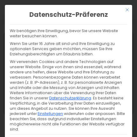
a
Mit di
Datenschutz-Präferenz
Wir benötigen Ihre Einwilligung, bevor Sie unsere Website
weiter besuchen können.
Wenn Sie unter 16 Jahre alt sind und Ihre Einwilligung zu
optionalen Services geben möchten, müssen Sie Ihre
Erziehungsberechtigten um Erlaubnis bitten.
Wir verwenden Cookies und andere Technologien auf
unserer Website. Einige von ihnen sind essenziell, während
andere uns helfen, diese Website und Ihre Erfahrung zu
verbessern.
Personenbezogene Daten können verarbeitet
werden (z. B. IP-Adressen), z. B. für personalisierte Anzeigen
und Inhalte oder die Messung von Anzeigen und Inhalten.
Weitere Informationen über die Verwendung Ihrer Daten
finden Sie in unserer
Datenschutzerklärung
.
Es besteht keine
Verpflichtung, in die Verarbeitung Ihrer Daten einzuwilligen,
Übersicht
um dieses Angebot zu nutzen.
Sie können Ihre Auswahl
jederzeit unter
Einstellungen
widerrufen oder anpassen.
Bitte
beachten Sie, dass aufgrund individueller Einstellungen
möglicherweise nicht alle Funktionen der Website verfügbar
sind.