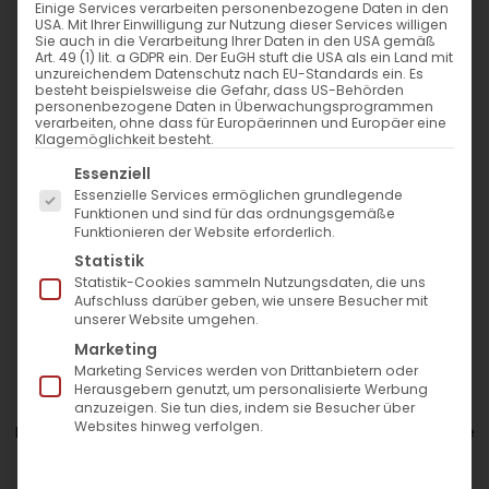
Einige Services verarbeiten personenbezogene Daten in den
USA. Mit Ihrer Einwilligung zur Nutzung dieser Services willigen
Sie auch in die Verarbeitung Ihrer Daten in den USA gemäß
Art. 49 (1) lit. a GDPR ein. Der EuGH stuft die USA als ein Land mit
unzureichendem Datenschutz nach EU-Standards ein. Es
Nur qualifizierte Ärzte
Auswahl der besten
besteht beispielsweise die Gefahr, dass US-Behörden
Hyaluron-Brands
personenbezogene Daten in Überwachungsprogrammen
verarbeiten, ohne dass für Europäerinnen und Europäer eine
Klagemöglichkeit besteht.
Es folgt eine Liste der Service-Gruppen, für die eine Einwil
Essenziell
Juvederm Exklusiv Praxis
Essenzielle Services ermöglichen grundlegende
Exklusive Standortlage
Funktionen und sind für das ordnungsgemäße
Funktionieren der Website erforderlich.
Statistik
Statistik-Cookies sammeln Nutzungsdaten, die uns
Lippenunterspritzung
Aufschluss darüber geben, wie unsere Besucher mit
unserer Website umgehen.
Marketing
Marketing Services werden von Drittanbietern oder
Du wünschst dir mehr Volumen, eine schönere Kontur
Herausgebern genutzt, um personalisierte Werbung
oder einfach einen frischeren Look für deine Lippen?
anzuzeigen. Sie tun dies, indem sie Besucher über
Websites hinweg verfolgen.
Mit einer Hyaluron-Unterspritzung lassen sich Form und Fülle
ganz nach deinen Wünschen anpassen – sanft, natürlich
und ohne lange Ausfallzeit.