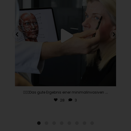
...
👨🏽‍⚕️Das gute Ergebnis einer minimalinvasiven
28
3