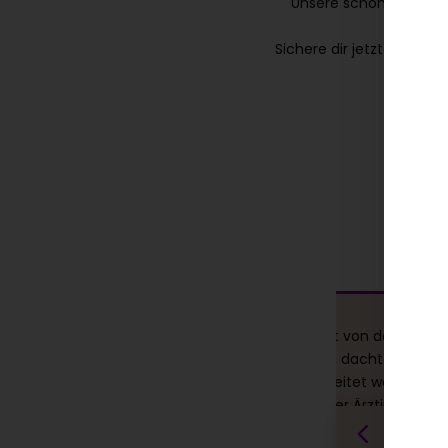
Unsere schonende Musk
Sichere dir jetzt schnell
hrelang störten
Ich bin echt begeistert von der Mundw
en gezogenem
Behandlung mit Botox, dachte anfang
ändig traurig oder
müsse mit Filler bearbeitet werden, j
ießen. Die Botox-
nach der Aufklärung der Ärztin, war di
lig verändert! Nach
Mundwinkel Behandlung von Botox tot