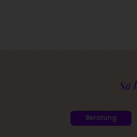
So 
Beratung