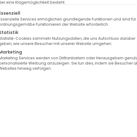
er eine Klagemöglichkeit besteht.
lgt eine Liste der Service-Gruppen, für die eine Einwilligung erte
Essenziell
Essenzielle Services ermöglichen grundlegende Funktionen und sind für
ordnungsgemäße Funktionieren der Website erforderlich.
Statistik
Statistik-Cookies sammeln Nutzungsdaten, die uns Aufschluss darüber
geben, wie unsere Besucher mit unserer Website umgehen.
Marketing
Marketing Services werden von Drittanbietern oder Herausgebern genutz
personalisierte Werbung anzuzeigen. Sie tun dies, indem sie Besucher ü
Websites hinweg verfolgen.
uvederm Exklusiv Praxis
Auswahl der besten
Hyaluron-Brands
Mundwinkel anheben
Tiefe Falten auf deiner Stirn stören dein Erscheinungsbild