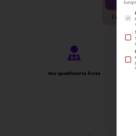
Europä
Es fo
Übersicht
Nur qualifizierte Ärzte
J