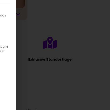
ilt werden kann. Die erste Service-Gruppe ist essenziell und kann
 das
t, um
ber
Exklusive Standortlage
?