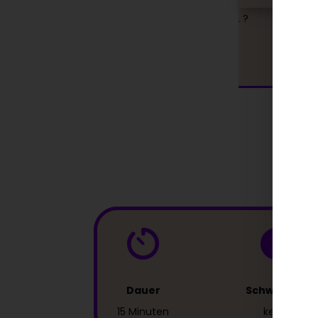
 die Ergebnisse
ausreichend und letztendlich der Effek
el sind jetzt leicht
den ich erzielen wollte. ?
m ganzen Gesicht
offeneren Ausdruck
Dauer
Schwellung
15 Minuten
keine