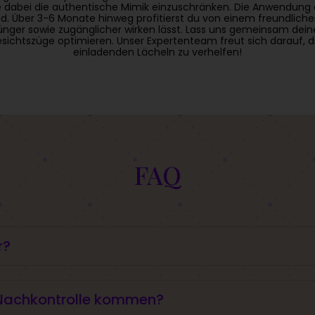
 dabei die authentische Mimik einzuschränken. Die Anwendung e
d. Über 3-6 Monate hinweg profitierst du von einem freundlich
 jünger sowie zugänglicher wirken lässt. Lass uns gemeinsam dein
sichtszüge optimieren. Unser Expertenteam freut sich darauf, d
einladenden Lächeln zu verhelfen!
FAQ
r?
t Dysport.
Nachkontrolle kommen?