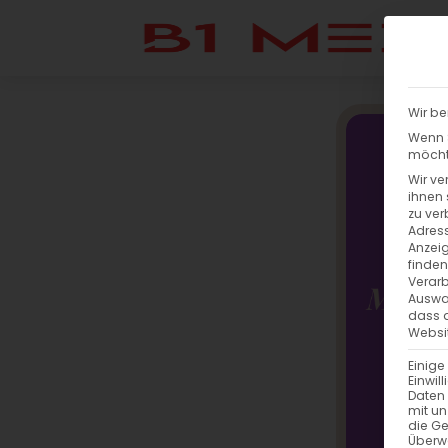
Wir be
Wenn S
möchte
Wir ve
ihnen 
zu ver
Adress
Anzeig
finden
Verarb
Auswah
dass a
Websit
Einige
Einwil
Daten 
mit un
die G
Überw