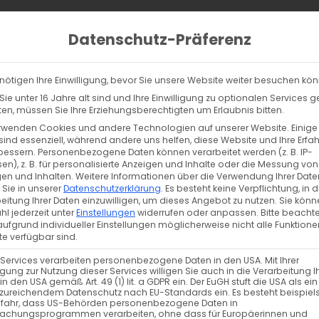
Home
Behandlungen
Stand
Datenschutz-Präferenz
nötigen Ihre Einwilligung, bevor Sie unsere Website weiter besuchen kö
ie unter 16 Jahre alt sind und Ihre Einwilligung zu optionalen Services 
n, müssen Sie Ihre Erziehungsberechtigten um Erlaubnis bitten.
rwenden Cookies und andere Technologien auf unserer Website. Einige
sind essenziell, während andere uns helfen, diese Website und Ihre Erfa
bessern.
Personenbezogene Daten können verarbeitet werden (z. B. IP-
en), z. B. für personalisierte Anzeigen und Inhalte oder die Messung von
en und Inhalten.
Weitere Informationen über die Verwendung Ihrer Date
 Sie in unserer
Datenschutzerklärung
.
Es besteht keine Verpflichtung, in d
eitung Ihrer Daten einzuwilligen, um dieses Angebot zu nutzen.
Sie könn
l jederzeit unter
Einstellungen
widerrufen oder anpassen.
Bitte beachte
ufgrund individueller Einstellungen möglicherweise nicht alle Funktione
e verfügbar sind.
 Services verarbeiten personenbezogene Daten in den USA. Mit Ihrer
ligung zur Nutzung dieser Services willigen Sie auch in die Verarbeitung I
in den USA gemäß Art. 49 (1) lit. a GDPR ein. Der EuGH stuft die USA als ei
zureichendem Datenschutz nach EU-Standards ein. Es besteht beispiel
efahr, dass US-Behörden personenbezogene Daten in
achungsprogrammen verarbeiten, ohne dass für Europäerinnen und