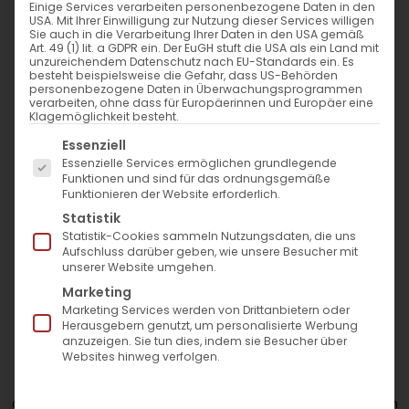
Einige Services verarbeiten personenbezogene Daten in den
USA. Mit Ihrer Einwilligung zur Nutzung dieser Services willigen
Sie auch in die Verarbeitung Ihrer Daten in den USA gemäß
Art. 49 (1) lit. a GDPR ein. Der EuGH stuft die USA als ein Land mit
unzureichendem Datenschutz nach EU-Standards ein. Es
Nur qualifizierte Ärzte
Auswahl der besten
besteht beispielsweise die Gefahr, dass US-Behörden
Hyaluron-Brands
personenbezogene Daten in Überwachungsprogrammen
verarbeiten, ohne dass für Europäerinnen und Europäer eine
Klagemöglichkeit besteht.
Es folgt eine Liste der Service-Gruppen, für die eine Einwil
Essenziell
Essenzielle Services ermöglichen grundlegende
Juvederm Exklusiv Praxis
Exklusive Standortlage
Funktionen und sind für das ordnungsgemäße
Funktionieren der Website erforderlich.
Statistik
Statistik-Cookies sammeln Nutzungsdaten, die uns
Aufschluss darüber geben, wie unsere Besucher mit
Nasenspitze anheben
unserer Website umgehen.
Marketing
Marketing Services werden von Drittanbietern oder
Herausgebern genutzt, um personalisierte Werbung
Unzufrieden mit einer hängenden Nasenspitze oder
anzuzeigen. Sie tun dies, indem sie Besucher über
einer zu breiten Nasenform?
Websites hinweg verfolgen.
Unsere Muskelrelaxans-Behandlung wirkt auf die
Nasenmuskulatur – hebt die Nasenspitze an, verschmälert
die Nasenflügel und optimiert die Nasenform ohne invasiven