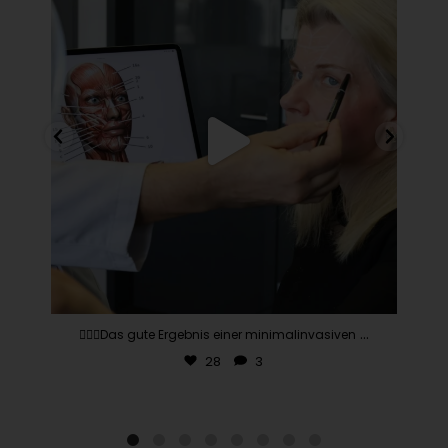
28
3
...
👨🏽‍⚕️Das gute Ergebnis einer minimalinvasiven
28
3