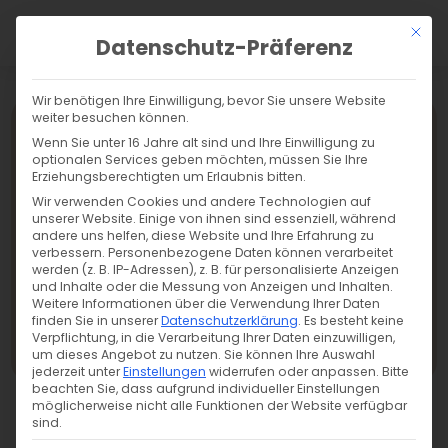
a
Mit di
Datenschutz-Präferenz
Wir benötigen Ihre Einwilligung, bevor Sie unsere Website
weiter besuchen können.
Wenn Sie unter 16 Jahre alt sind und Ihre Einwilligung zu
optionalen Services geben möchten, müssen Sie Ihre
Erziehungsberechtigten um Erlaubnis bitten.
Wir verwenden Cookies und andere Technologien auf
unserer Website. Einige von ihnen sind essenziell, während
andere uns helfen, diese Website und Ihre Erfahrung zu
verbessern.
Personenbezogene Daten können verarbeitet
werden (z. B. IP-Adressen), z. B. für personalisierte Anzeigen
und Inhalte oder die Messung von Anzeigen und Inhalten.
Weitere Informationen über die Verwendung Ihrer Daten
finden Sie in unserer
Datenschutzerklärung
.
Es besteht keine
Verpflichtung, in die Verarbeitung Ihrer Daten einzuwilligen,
Übersicht
um dieses Angebot zu nutzen.
Sie können Ihre Auswahl
jederzeit unter
Einstellungen
widerrufen oder anpassen.
Bitte
beachten Sie, dass aufgrund individueller Einstellungen
möglicherweise nicht alle Funktionen der Website verfügbar
sind.