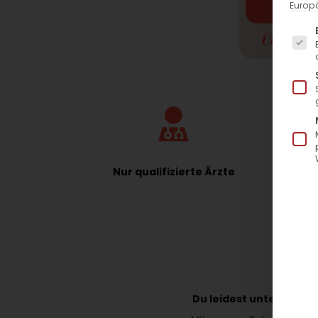
Europä
Es fo
Übersicht
Nur qualifizierte Ärzte
J
Du leidest unter tiefe