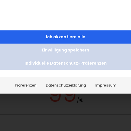
Preise
Ich akzeptiere alle
Alle Preise
Aktionen

<
=
Einwilligung speichern
Individuelle Datenschutz-Präferenzen
Zornesfalte
99
ab
Präferenzen
Datenschutzerklärung
Impressum
/
€