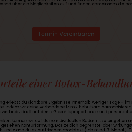
assend über die Möglichkeiten auf und finden gemeinsam die be
Termin Vereinbaren
orteile einer Botox-Behandlu
ng erlebst du sichtbare Ergebnisse innerhalb weniger Tage – im 
te, indem wir deine vorhandene Mimik behutsam harmonisieren 
 wird individuell auf deine Gesichtsproportionen und persönli
niken können wir auf deine individuellen Bedürfnisse eingehe
r gezielten Konturformung. Das zeitlich begrenzte, aber wirkungs
 und wann du es auffrischen möchtest ( ab mind. 3. Monat). Ei