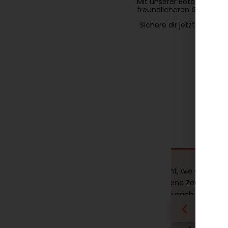
Mit unserer Botox-Behandl
freundlicheren Gesichtsa
Sichere dir jetzt schnell
zuerst etwas nervös,
Ich war total überrascht, wie gut die
nfach top! Die
Behandlung gegen meine Zornesfalte
 weniger sichtbar,
funktioniert hat. Schon nach der erst
r aus. Die Ärztin war
Sitzung sah ich viel jünger und entspa
Fragen beantwortet.
aus. Die Atmosphäre war super ange