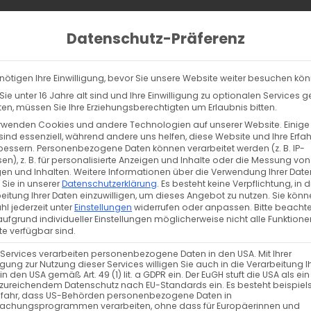
Home
Behandlungen
Stand
Datenschutz-Präferenz
nötigen Ihre Einwilligung, bevor Sie unsere Website weiter besuchen kö
ie unter 16 Jahre alt sind und Ihre Einwilligung zu optionalen Services 
n, müssen Sie Ihre Erziehungsberechtigten um Erlaubnis bitten.
rwenden Cookies und andere Technologien auf unserer Website. Einige
sind essenziell, während andere uns helfen, diese Website und Ihre Erfa
bessern.
Personenbezogene Daten können verarbeitet werden (z. B. IP-
en), z. B. für personalisierte Anzeigen und Inhalte oder die Messung von
en und Inhalten.
Weitere Informationen über die Verwendung Ihrer Date
 Sie in unserer
Datenschutzerklärung
.
Es besteht keine Verpflichtung, in d
eitung Ihrer Daten einzuwilligen, um dieses Angebot zu nutzen.
Sie könn
l jederzeit unter
Einstellungen
widerrufen oder anpassen.
Bitte beachte
ufgrund individueller Einstellungen möglicherweise nicht alle Funktione
e verfügbar sind.
 Services verarbeiten personenbezogene Daten in den USA. Mit Ihrer
ligung zur Nutzung dieser Services willigen Sie auch in die Verarbeitung I
in den USA gemäß Art. 49 (1) lit. a GDPR ein. Der EuGH stuft die USA als ei
zureichendem Datenschutz nach EU-Standards ein. Es besteht beispiel
efahr, dass US-Behörden personenbezogene Daten in
achungsprogrammen verarbeiten, ohne dass für Europäerinnen und