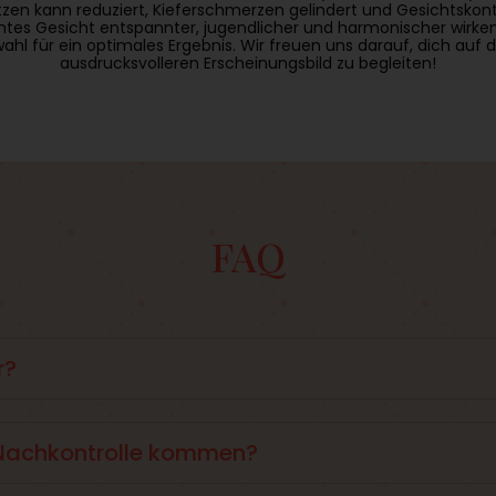
en kann reduziert, Kieferschmerzen gelindert und Gesichtskontur
samtes Gesicht entspannter, jugendlicher und harmonischer wirke
ahl für ein optimales Ergebnis. Wir freuen uns darauf, dich a
ausdrucksvolleren Erscheinungsbild zu begleiten!
FAQ
r?
t Dysport.
Nachkontrolle kommen?