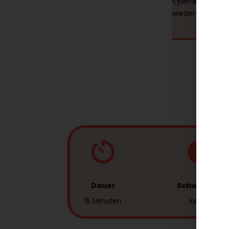
und die Ärztin hat mich perfekt berate
komme auf jeden Fall wieder!
Dauer
Schwellung
15 Minuten
keine