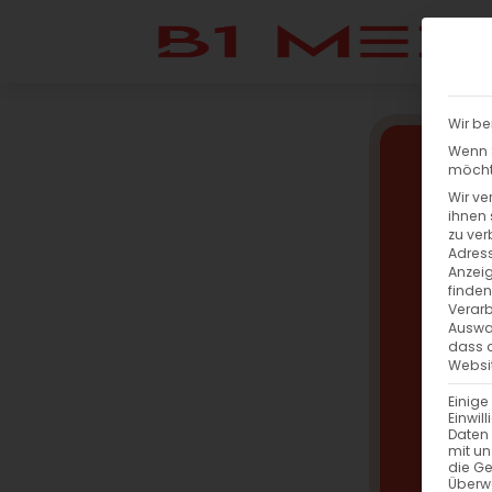
Wir be
Wenn S
möchte
Wir ve
ihnen 
zu ver
Adress
Anzeig
finden
Verarb
Auswah
dass a
Websit
Einige
Einwil
Daten 
mit un
die G
Überw