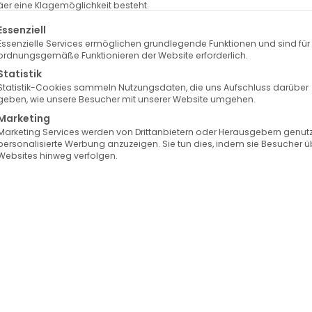
er eine Klagemöglichkeit besteht.
lgt eine Liste der Service-Gruppen, für die eine Einwilligung erte
Essenziell
Essenzielle Services ermöglichen grundlegende Funktionen und sind für
ordnungsgemäße Funktionieren der Website erforderlich.
Statistik
Statistik-Cookies sammeln Nutzungsdaten, die uns Aufschluss darüber
geben, wie unsere Besucher mit unserer Website umgehen.
Marketing
Marketing Services werden von Drittanbietern oder Herausgebern genutz
personalisierte Werbung anzuzeigen. Sie tun dies, indem sie Besucher ü
Websites hinweg verfolgen.
uvederm Exklusiv Praxis
Auswahl der besten
Hyaluron-Brands
Zornesfalte
n Falten zwischen den Augenbrauen, die dich streng oder v