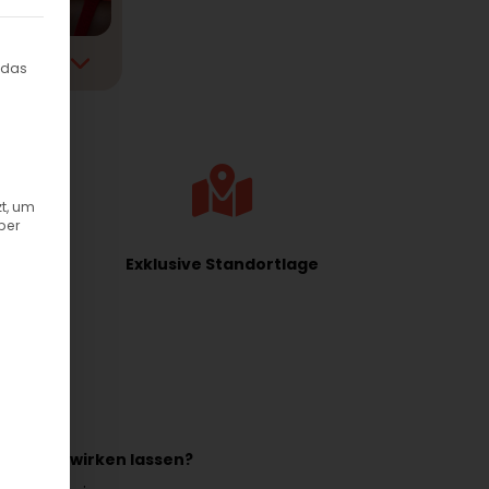
ilt werden kann. Die erste Service-Gruppe ist essenziell und kann
 das
t, um
ber
Exklusive Standortlage
erärgert wirken lassen?