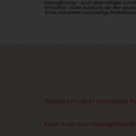
Faltenglättung – auch übermäßiges Schwitz
erfrischter, vitaler Ausdruck, der dein ge
Ärzte und unsere hochwertige Produktausw
Welches Produkt verwendet Ih
Wir arbeiten hauptsächlich mit dem Produk
Kann man zum Nachspritzen/