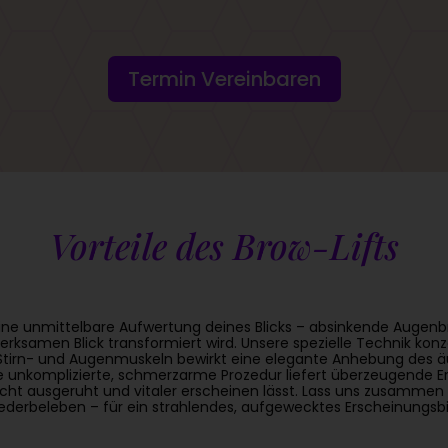
Termin Vereinbaren
Vorteile des Brow-Lifts
ine unmittelbare Aufwertung deines Blicks – absinkende Auge
ksamen Blick transformiert wird. Unsere spezielle Technik konz
tirn- und Augenmuskeln bewirkt eine elegante Anhebung des ä
Die unkomplizierte, schmerzarme Prozedur liefert überzeugende 
cht ausgeruht und vitaler erscheinen lässt. Lass uns zusammen d
ederbeleben – für ein strahlendes, aufgewecktes Erscheinungsbi