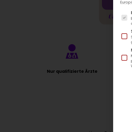
Europä
Es fo
Übersicht
Nur qualifizierte Ärzte
J
Lassen