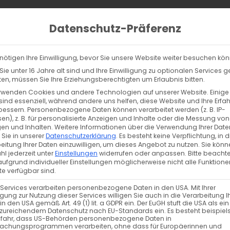
Home
Behandlungen
Stand
Datenschutz-Präferenz
nötigen Ihre Einwilligung, bevor Sie unsere Website weiter besuchen kö
ie unter 16 Jahre alt sind und Ihre Einwilligung zu optionalen Services 
n, müssen Sie Ihre Erziehungsberechtigten um Erlaubnis bitten.
rwenden Cookies und andere Technologien auf unserer Website. Einige
sind essenziell, während andere uns helfen, diese Website und Ihre Erfa
bessern.
Personenbezogene Daten können verarbeitet werden (z. B. IP-
en), z. B. für personalisierte Anzeigen und Inhalte oder die Messung von
en und Inhalten.
Weitere Informationen über die Verwendung Ihrer Date
 Sie in unserer
Datenschutzerklärung
.
Es besteht keine Verpflichtung, in d
eitung Ihrer Daten einzuwilligen, um dieses Angebot zu nutzen.
Sie könn
l jederzeit unter
Einstellungen
widerrufen oder anpassen.
Bitte beachte
ufgrund individueller Einstellungen möglicherweise nicht alle Funktione
e verfügbar sind.
 Services verarbeiten personenbezogene Daten in den USA. Mit Ihrer
ligung zur Nutzung dieser Services willigen Sie auch in die Verarbeitung I
in den USA gemäß Art. 49 (1) lit. a GDPR ein. Der EuGH stuft die USA als ei
zureichendem Datenschutz nach EU-Standards ein. Es besteht beispiel
efahr, dass US-Behörden personenbezogene Daten in
achungsprogrammen verarbeiten, ohne dass für Europäerinnen und