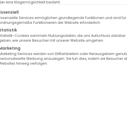
er eine Klagemöglichkeit besteht.
lgt eine Liste der Service-Gruppen, für die eine Einwilligung erte
Essenziell
Essenzielle Services ermöglichen grundlegende Funktionen und sind für
ordnungsgemäße Funktionieren der Website erforderlich.
Statistik
Statistik-Cookies sammeln Nutzungsdaten, die uns Aufschluss darüber
geben, wie unsere Besucher mit unserer Website umgehen.
Marketing
Marketing Services werden von Drittanbietern oder Herausgebern genutz
personalisierte Werbung anzuzeigen. Sie tun dies, indem sie Besucher ü
Websites hinweg verfolgen.
uvederm Exklusiv Praxis
Auswahl der besten
Hyaluron-Brands
Brow-Lift
 dich absinkende Augenbrauen müde oder unzufrieden au