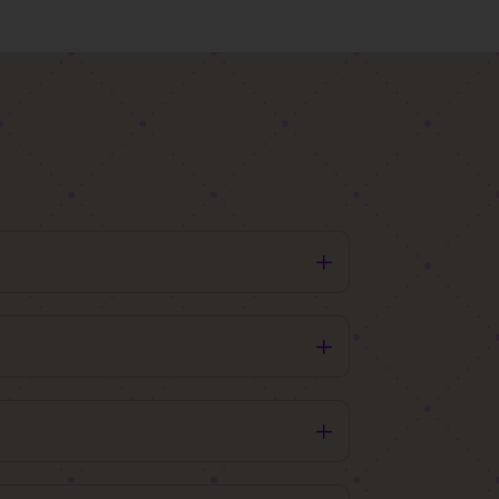
L
L
ntrolltermin wahrzunehmen. Unser Arzt kann
L
 Anliegen.
iedlich, jedoch hält es in der Regel 3-6