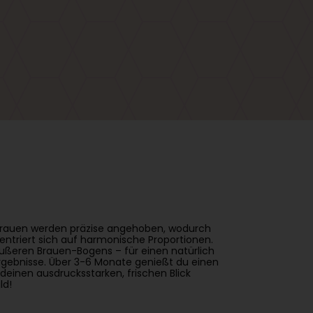
nbrauen werden präzise angehoben, wodurch
entriert sich auf harmonische Proportionen.
ußeren Brauen-Bogens – für einen natürlich
Ergebnisse. Über 3-6 Monate genießt du einen
einen ausdrucksstarken, frischen Blick
ld!