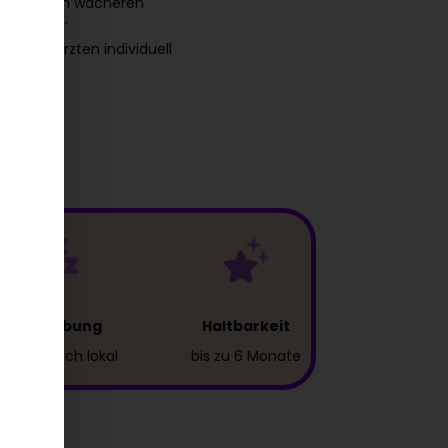
hafft einen wacheren
 Eingriff.
unseren Ärzten individuell
Betäubung
Haltbarkeit
auf Wunsch lokal
bis zu 6 Monate