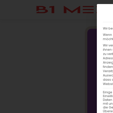
Wir be
Wenn S
möchte
Wir ve
ihnen 
zu ver
Adress
Anzeig
finden
Verarb
Auswah
dass a
Websit
Einige
Einwil
Daten 
mit un
die G
Überw