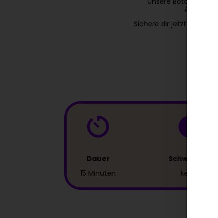
Unsere Botox-Behand
Ausdruck.
Sichere dir jetzt schnell
Dauer
Schwellung
15 Minuten
keine