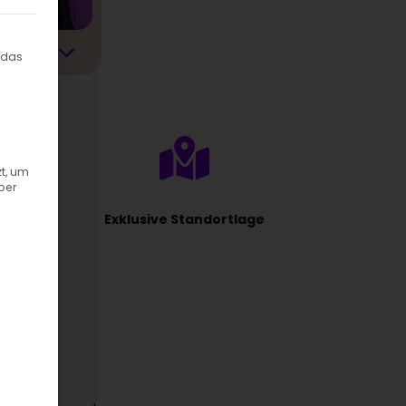
ilt werden kann. Die erste Service-Gruppe ist essenziell und kann
 das
t, um
ber
Exklusive Standortlage
ssehen?