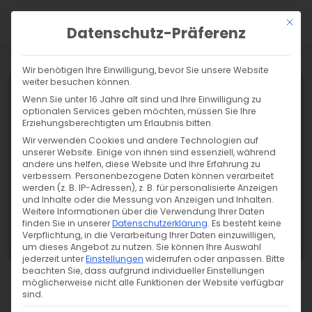
a
Mit di
Datenschutz-Präferenz
Wir benötigen Ihre Einwilligung, bevor Sie unsere Website
weiter besuchen können.
Wenn Sie unter 16 Jahre alt sind und Ihre Einwilligung zu
optionalen Services geben möchten, müssen Sie Ihre
Erziehungsberechtigten um Erlaubnis bitten.
Wir verwenden Cookies und andere Technologien auf
unserer Website. Einige von ihnen sind essenziell, während
andere uns helfen, diese Website und Ihre Erfahrung zu
verbessern.
Personenbezogene Daten können verarbeitet
werden (z. B. IP-Adressen), z. B. für personalisierte Anzeigen
und Inhalte oder die Messung von Anzeigen und Inhalten.
Weitere Informationen über die Verwendung Ihrer Daten
finden Sie in unserer
Datenschutzerklärung
.
Es besteht keine
Verpflichtung, in die Verarbeitung Ihrer Daten einzuwilligen,
Übersicht
um dieses Angebot zu nutzen.
Sie können Ihre Auswahl
jederzeit unter
Einstellungen
widerrufen oder anpassen.
Bitte
beachten Sie, dass aufgrund individueller Einstellungen
möglicherweise nicht alle Funktionen der Website verfügbar
sind.