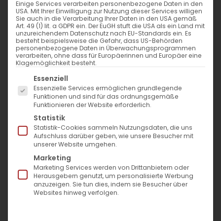
Einige Services verarbeiten personenbezogene Daten in den
USA. Mit Ihrer Einwilligung zur Nutzung dieser Services willigen
Sie auch in die Verarbeitung Ihrer Daten in den USA gemäß
Art. 49 (1) lit. a GDPR ein. Der EuGH stuft die USA als ein Land mit
unzureichendem Datenschutz nach EU-Standards ein. Es
Nur qualifizierte Ärzte
Auswahl der besten
besteht beispielsweise die Gefahr, dass US-Behörden
Hyaluron-Brands
personenbezogene Daten in Überwachungsprogrammen
verarbeiten, ohne dass für Europäerinnen und Europäer eine
Klagemöglichkeit besteht.
Es folgt eine Liste der Service-Gruppen, für die eine Einwil
Essenziell
Juvederm Exklusiv Praxis
Essenzielle Services ermöglichen grundlegende
Exklusive Standortlage
Funktionen und sind für das ordnungsgemäße
Funktionieren der Website erforderlich.
Statistik
Statistik-Cookies sammeln Nutzungsdaten, die uns
Gummy-Smile
Aufschluss darüber geben, wie unsere Besucher mit
unserer Website umgehen.
Marketing
Marketing Services werden von Drittanbietern oder
Zeigt dein Lächeln mehr Zahnfleisch als du möchtest?
Herausgebern genutzt, um personalisierte Werbung
anzuzeigen. Sie tun dies, indem sie Besucher über
Unsere Botox-Behandlung reduziert die
Websites hinweg verfolgen.
Zahnfleischsichtbarkeit, optimiert die Lippenbewegung und
schafft ein proportioniertes Lächeln. Harmonisches Lächeln
mit Balance zwischen Zähnen, Zahnfleisch und Lippen.