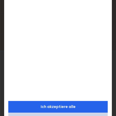
Alle Preise
Aktionen
So läuft deine Behandlung
bei uns ab
Beratung
Ich akzeptiere alle