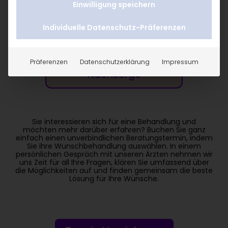
Einwilligung speichern
Vorbereitung
Individuelle Datenschutz-Präferenzen
Behandlung
Präferenzen
Datenschutzerklärung
Impressum
Nachsorge
Sie interessieren sich für eine Behandlung und
möchten mehr darüber erfahren? Buchen Sie ganz
einfach einen unverbindlichen Beratungstermin, indem
Sie ihre Wunschbehandlung auswählen. In einem
persönlichen Gespräch mit unseren Ärzten nehmen wir
uns Zeit für all Ihre Fragen, klären Sie umfassend über
die Möglichkeiten auf und finden gemeinsam die beste
Lösung für Ihre Wünsche.