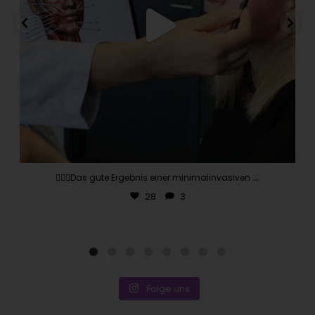
...
👨🏽‍⚕️Das gute Ergebnis einer minimalinvasiven
28
3
Folge uns