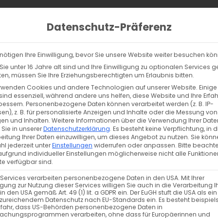
Home
Behandlungen
Stand
Datenschutz-Präferenz
nötigen Ihre Einwilligung, bevor Sie unsere Website weiter besuchen kö
ie unter 16 Jahre alt sind und Ihre Einwilligung zu optionalen Services 
n, müssen Sie Ihre Erziehungsberechtigten um Erlaubnis bitten.
rwenden Cookies und andere Technologien auf unserer Website. Einige
sind essenziell, während andere uns helfen, diese Website und Ihre Erfa
bessern.
Personenbezogene Daten können verarbeitet werden (z. B. IP-
en), z. B. für personalisierte Anzeigen und Inhalte oder die Messung von
en und Inhalten.
Weitere Informationen über die Verwendung Ihrer Date
 Sie in unserer
Datenschutzerklärung
.
Es besteht keine Verpflichtung, in d
eitung Ihrer Daten einzuwilligen, um dieses Angebot zu nutzen.
Sie könn
l jederzeit unter
Einstellungen
widerrufen oder anpassen.
Bitte beachte
ufgrund individueller Einstellungen möglicherweise nicht alle Funktione
e verfügbar sind.
 Services verarbeiten personenbezogene Daten in den USA. Mit Ihrer
ligung zur Nutzung dieser Services willigen Sie auch in die Verarbeitung I
in den USA gemäß Art. 49 (1) lit. a GDPR ein. Der EuGH stuft die USA als ei
zureichendem Datenschutz nach EU-Standards ein. Es besteht beispiel
efahr, dass US-Behörden personenbezogene Daten in
achungsprogrammen verarbeiten, ohne dass für Europäerinnen und