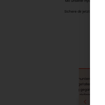
Mit unserer Hyaluron-B
Sichere dir jetzt schnell
meine Erfahrung der
Genial was die Wangenunterspritzung
it euch teilen,
bewirkt hat! Meine eingefallenen Wa
kt abgestimmt.
sind echt deutlich weg gegangen. Ein
us , passt perfekt zu
frischeres Gesicht mit definierten
 echt viel
Konturen, das meine Augen richtig z