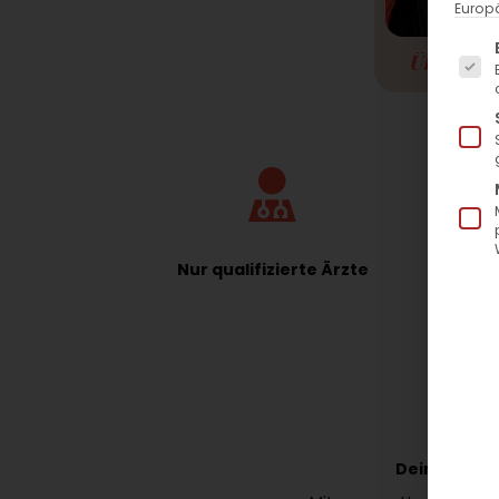
Europä
Es fo
Übersicht
Nur qualifizierte Ärzte
J
Deine Gesic