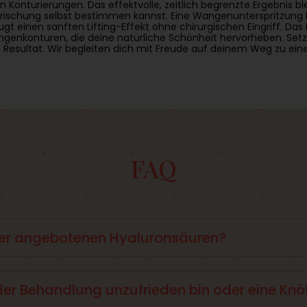
 Konturierungen. Das effektvolle, zeitlich begrenzte Ergebnis b
ffrischung selbst bestimmen kannst. Eine Wangenunterspritzun
ugt einen sanften Lifting-Effekt ohne chirurgischen Eingriff. Das 
genkonturen, die deine natürliche Schönheit hervorheben. Setz
s Resultat. Wir begleiten dich mit Freude auf deinem Weg zu eine
FAQ
rer angebotenen Hyaluronsäuren?
botenen Hyaluronsäuren liegt in ihrer Haltbarkeit, Konsistenz (
e Marke eine Rolle, doch eines haben sie alle gemeinsam: Sie steh
der Behandlung unzufrieden bin oder eine Kn
t das gar kein Problem, bei deinem anstehenden Termin, besprich