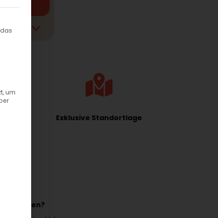
ilt werden kann. Die erste Service-Gruppe ist essenziell und kann
 das
t, um
ber
Exklusive Standortlage
k vertragen?