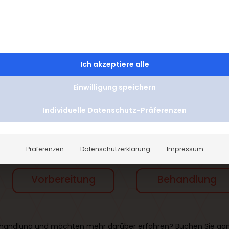
Preisübersicht
Ich akzeptiere alle
Einwilligung speichern
Individuelle Datenschutz-Präferenzen
läuft deine Behandlung bei un
Präferenzen
Datenschutzerklärung
Impressum
Vorbereitung
Behandlung
e Behandlung und möchten mehr darüber erfahren? Buchen Sie gan