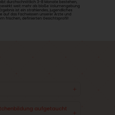
leibt durchschnittlich 3-8 Monate bestehen,
g bewirkt weit mehr als bloße Volumengebung
Ergebnis ist ein strahlendes, jugendliches
e auf das Fachwissen unserer Ärzte und
m frischen, definierten Gesichtsprofil!
L
Gelfestigkeit) und dem Vernetzungsgrad der
en für höchste Qualität.
ötchenbildung aufgetaucht
L
st du alle möglichen Fragen und Anliegen