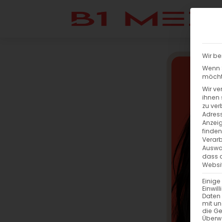
Wir be
Wenn S
möchte
Wir ve
ihnen 
zu ver
Adress
Anzeig
finden
Verarb
Auswah
dass a
Websit
Einige
Einwil
Daten 
mit un
die G
Überw