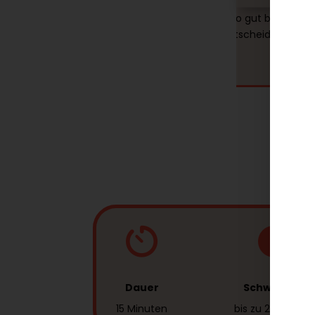
 wirklich kaum
Strahlen bringt! Danke nochmal an die 
de anfangs auch
Ärztin die mich auch so gut beraten h
sehen, aber komme
und mich zu dieser Entscheidung brac
 hahah, danke
Dauer
Schwellung
15 Minuten
bis zu 2 Wochen