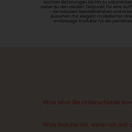
leichten Betonungen bis hin zu voluminösen
wobei du den idealen Zeitpunkt für eine Au
– sie reduziert Nasolabialfalten und erze
Aussehen mit elegant modellierten Wan
erstklassige Produkte für ein perfekte
Was sind die Unterschiede eu
Der Unterschied zwischen den von uns ange
jeweiligen Marken. Natürlich spielt auch di
Was mache ich, wenn ich mit 
Falls du dich nicht entscheiden kannst, is