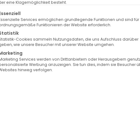
er eine Klagemöglichkeit besteht.
lgt eine Liste der Service-Gruppen, für die eine Einwilligung erte
Essenziell
Essenzielle Services ermöglichen grundlegende Funktionen und sind für
ordnungsgemäße Funktionieren der Website erforderlich.
Statistik
Statistik-Cookies sammeln Nutzungsdaten, die uns Aufschluss darüber
geben, wie unsere Besucher mit unserer Website umgehen.
Marketing
Marketing Services werden von Drittanbietern oder Herausgebern genutz
personalisierte Werbung anzuzeigen. Sie tun dies, indem sie Besucher ü
Websites hinweg verfolgen.
uvederm Exklusiv Praxis
Auswahl der besten
Hyaluron-Brands
Wangenunterspritzung
htskonturen könnten etwas mehr Definition und Ausdruc