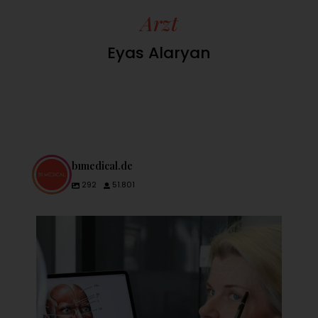
Arzt
Eyas Alaryan
b1medical.de
292
51.801
👨🏽‍⚕️Das gute Ergebnis einer minimalinvasiven
...
28
3