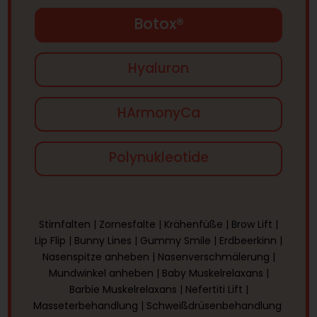
Botox®
Hyaluron
HArmonyCa
Polynukleotide
Stirnfalten
|
Zornesfalte
|
Krähenfüße
|
Brow Lift
|
Lip Flip
|
Bunny Lines
|
Gummy Smile
|
Erdbeerkinn
|
Nasenspitze anheben
|
Nasenverschmälerung
|
Mundwinkel anheben
|
Baby Muskelrelaxans
|
Barbie Muskelrelaxans
|
Nefertiti Lift
|
Masseterbehandlung
|
Schweißdrüsenbehandlung