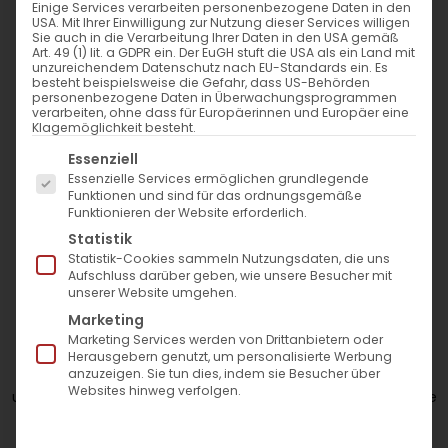
Einige Services verarbeiten personenbezogene Daten in den
Nur qualifizierte
Auswahl der besten
USA. Mit Ihrer Einwilligung zur Nutzung dieser Services willigen
Ärzte
Hyaluron-Brands
Sie auch in die Verarbeitung Ihrer Daten in den USA gemäß
Art. 49 (1) lit. a GDPR ein. Der EuGH stuft die USA als ein Land mit
unzureichendem Datenschutz nach EU-Standards ein. Es
besteht beispielsweise die Gefahr, dass US-Behörden
personenbezogene Daten in Überwachungsprogrammen
verarbeiten, ohne dass für Europäerinnen und Europäer eine
Klagemöglichkeit besteht.
Juvederm Exklusiv Praxis
Exklusive Standortlage
Es folgt eine Liste der Service-Gruppen, für die eine Einwil
Essenziell
Essenzielle Services ermöglichen grundlegende
Funktionen und sind für das ordnungsgemäße
Funktionieren der Website erforderlich.
Statistik
B1 Medical Dortmund
Statistik-Cookies sammeln Nutzungsdaten, die uns
by Talal
Aufschluss darüber geben, wie unsere Besucher mit
unserer Website umgehen.
Marketing
Marketing Services werden von Drittanbietern oder
In der B1 Medical Dortmund präsentieren wir unseren
Herausgebern genutzt, um personalisierte Werbung
Klienten ein umfangreiches Angebot an ästhetischen
anzuzeigen. Sie tun dies, indem sie Besucher über
Behandlungen, die Hyaluronsäure und Muskelrelaxantien
Websites hinweg verfolgen.
umfassen. Wie in allen anderen B1 Medical Praxen werden Sie
ausschließlich von qualifizierten Ärzten betreut und
behandelt. Dabei ist es uns besonders wichtig, dass die
eingesetzten Produkte stets von angesehenen Herstellern