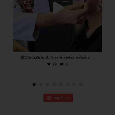
...
👨🏽‍⚕️Das gute Ergebnis einer minimalinvasiven
28
3
Folge uns