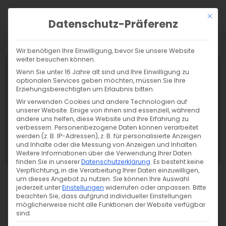
a
Mit di
Datenschutz-Präferenz
Wir benötigen Ihre Einwilligung, bevor Sie unsere Website
weiter besuchen können.
Wenn Sie unter 16 Jahre alt sind und Ihre Einwilligung zu
optionalen Services geben möchten, müssen Sie Ihre
Erziehungsberechtigten um Erlaubnis bitten.
Wir verwenden Cookies und andere Technologien auf
unserer Website. Einige von ihnen sind essenziell, während
andere uns helfen, diese Website und Ihre Erfahrung zu
verbessern.
Personenbezogene Daten können verarbeitet
werden (z. B. IP-Adressen), z. B. für personalisierte Anzeigen
und Inhalte oder die Messung von Anzeigen und Inhalten.
Weitere Informationen über die Verwendung Ihrer Daten
finden Sie in unserer
Datenschutzerklärung
.
Es besteht keine
Verpflichtung, in die Verarbeitung Ihrer Daten einzuwilligen,
um dieses Angebot zu nutzen.
Sie können Ihre Auswahl
jederzeit unter
Einstellungen
widerrufen oder anpassen.
Bitte
beachten Sie, dass aufgrund individueller Einstellungen
möglicherweise nicht alle Funktionen der Website verfügbar
sind.