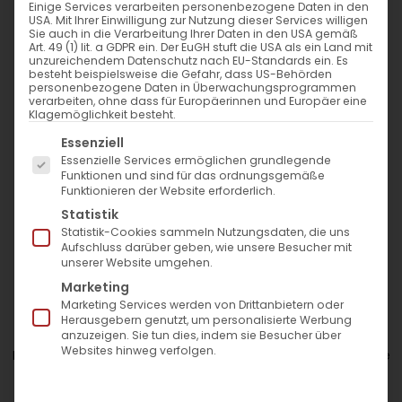
Einige Services verarbeiten personenbezogene Daten in den
USA. Mit Ihrer Einwilligung zur Nutzung dieser Services willigen
Sie auch in die Verarbeitung Ihrer Daten in den USA gemäß
Art. 49 (1) lit. a GDPR ein. Der EuGH stuft die USA als ein Land mit
unzureichendem Datenschutz nach EU-Standards ein. Es
Nur qualifizierte Ärzte
Auswahl der besten
besteht beispielsweise die Gefahr, dass US-Behörden
Hyaluron-Brands
personenbezogene Daten in Überwachungsprogrammen
verarbeiten, ohne dass für Europäerinnen und Europäer eine
Klagemöglichkeit besteht.
Es folgt eine Liste der Service-Gruppen, für die eine Einwil
Essenziell
Juvederm Exklusiv Praxis
Essenzielle Services ermöglichen grundlegende
Exklusive Standortlage
Funktionen und sind für das ordnungsgemäße
Funktionieren der Website erforderlich.
Statistik
Statistik-Cookies sammeln Nutzungsdaten, die uns
Lippenunterspritzung
Aufschluss darüber geben, wie unsere Besucher mit
unserer Website umgehen.
Marketing
Marketing Services werden von Drittanbietern oder
Du wünschst dir mehr Volumen, eine schönere Kontur
Herausgebern genutzt, um personalisierte Werbung
oder einfach einen frischeren Look für deine Lippen?
anzuzeigen. Sie tun dies, indem sie Besucher über
Websites hinweg verfolgen.
Mit einer Hyaluron-Unterspritzung lassen sich Form und Fülle
ganz nach deinen Wünschen anpassen – sanft, natürlich
und ohne lange Ausfallzeit.