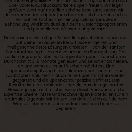
sichtbare Ergebnisse – noch am selben Tag kannst du dich
über vollere, ausdrucksstärkere Lippen freuen. Wir legen
größten Wert auf natürlich schöne Resultate, indem wir
deine vorhandene Lippenform harmonisch betonen und für
ein authentisches Erscheinungsbild sorgen. Jede
Behandlung wird individuell auf deine Gesichtsproportionen
und persönlichen Wünsche abgestimmt.
Dank unseren vielfältigen Behandlungstechniken können wir
auf deine individuellen Bedürfnisse eingehen und
maßgeschneiderte Lösungen anbieten – von der sanften
Konturbetonung bis hin zur voluminösen Formgebung. Das
zeitlich begrenzte, aber wirkungsvolle Ergebnis kannst du im
Durchschnitt 3-8 Monate genießen und selbst entscheiden,
ob und wann du es auffrischen möchtest. Eine
Lippenunterspritzung bietet dir dazu noch mehr als nur
zusätzliches Volumen – auch feine Lippenfältchen werden
geglättet und die Lippenkontur präzise definiert. Das
Resultat ist ein strahlendes Lächeln, das dein gesamtes
Gesicht jünger und frischer wirken lässt. Vertraue auf die
Expertise unserer Ärzte und hochwertigen Materialien für ein
optimales Ergebnis. Wir freuen uns darauf, dich auf deinem
Weg zu schöneren und ausdrucksvolleren Lippen zu
begleiten!