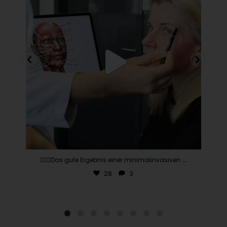
...
👨🏽‍⚕️Das gute Ergebnis einer minimalinvasiven
28
3