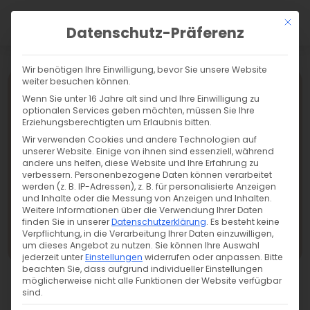
a
Mit di
Datenschutz-Präferenz
Wir benötigen Ihre Einwilligung, bevor Sie unsere Website
weiter besuchen können.
Wenn Sie unter 16 Jahre alt sind und Ihre Einwilligung zu
optionalen Services geben möchten, müssen Sie Ihre
Erziehungsberechtigten um Erlaubnis bitten.
Wir verwenden Cookies und andere Technologien auf
unserer Website. Einige von ihnen sind essenziell, während
andere uns helfen, diese Website und Ihre Erfahrung zu
verbessern.
Personenbezogene Daten können verarbeitet
werden (z. B. IP-Adressen), z. B. für personalisierte Anzeigen
und Inhalte oder die Messung von Anzeigen und Inhalten.
Weitere Informationen über die Verwendung Ihrer Daten
finden Sie in unserer
Datenschutzerklärung
.
Es besteht keine
Verpflichtung, in die Verarbeitung Ihrer Daten einzuwilligen,
Übersicht
um dieses Angebot zu nutzen.
Sie können Ihre Auswahl
jederzeit unter
Einstellungen
widerrufen oder anpassen.
Bitte
beachten Sie, dass aufgrund individueller Einstellungen
möglicherweise nicht alle Funktionen der Website verfügbar
sind.