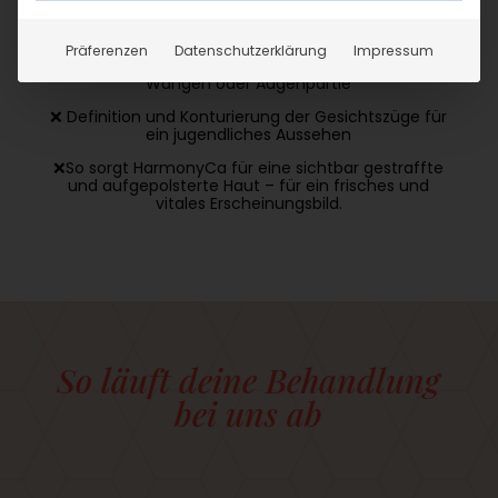
❌ Hauterschlaffung im Wangen- und Kinnbereich
Präferenzen
Datenschutzerklärung
Impressum
❌ Volumenverlust im Gesicht, z. B. eingefallene
Wangen oder Augenpartie
❌ Definition und Konturierung der Gesichtszüge für
ein jugendliches Aussehen
❌So sorgt HarmonyCa für eine sichtbar gestraffte
und aufgepolsterte Haut – für ein frisches und
vitales Erscheinungsbild.
So läuft deine Behandlung
bei uns ab