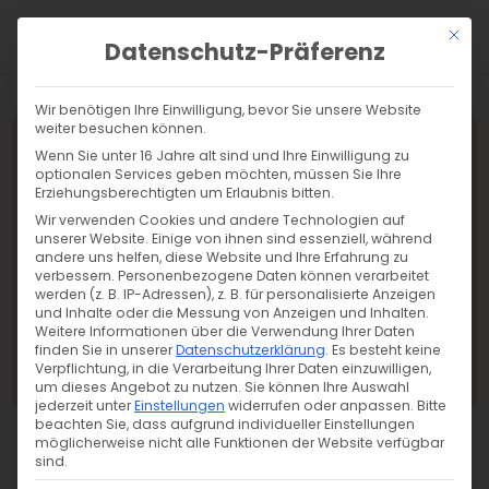
a
Mit di
Datenschutz-Präferenz
Wir benötigen Ihre Einwilligung, bevor Sie unsere Website
weiter besuchen können.
Wenn Sie unter 16 Jahre alt sind und Ihre Einwilligung zu
optionalen Services geben möchten, müssen Sie Ihre
Erziehungsberechtigten um Erlaubnis bitten.
Wir verwenden Cookies und andere Technologien auf
unserer Website. Einige von ihnen sind essenziell, während
andere uns helfen, diese Website und Ihre Erfahrung zu
verbessern.
Personenbezogene Daten können verarbeitet
werden (z. B. IP-Adressen), z. B. für personalisierte Anzeigen
und Inhalte oder die Messung von Anzeigen und Inhalten.
Weitere Informationen über die Verwendung Ihrer Daten
finden Sie in unserer
Datenschutzerklärung
.
Es besteht keine
Verpflichtung, in die Verarbeitung Ihrer Daten einzuwilligen,
Übersicht
um dieses Angebot zu nutzen.
Sie können Ihre Auswahl
jederzeit unter
Einstellungen
widerrufen oder anpassen.
Bitte
beachten Sie, dass aufgrund individueller Einstellungen
möglicherweise nicht alle Funktionen der Website verfügbar
sind.