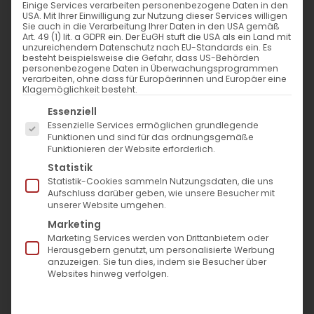
Einige Services verarbeiten personenbezogene Daten in den
USA. Mit Ihrer Einwilligung zur Nutzung dieser Services willigen
Sie auch in die Verarbeitung Ihrer Daten in den USA gemäß
Art. 49 (1) lit. a GDPR ein. Der EuGH stuft die USA als ein Land mit
unzureichendem Datenschutz nach EU-Standards ein. Es
Nur qualifizierte
Auswahl der besten
besteht beispielsweise die Gefahr, dass US-Behörden
Ärzte
Hyaluron-Brands
personenbezogene Daten in Überwachungsprogrammen
verarbeiten, ohne dass für Europäerinnen und Europäer eine
Klagemöglichkeit besteht.
Es folgt eine Liste der Service-Gruppen, für die eine Einwil
Essenziell
Essenzielle Services ermöglichen grundlegende
Juvederm Exklusiv Praxis
Exklusive Standortlage
Funktionen und sind für das ordnungsgemäße
Funktionieren der Website erforderlich.
Statistik
Statistik-Cookies sammeln Nutzungsdaten, die uns
Aufschluss darüber geben, wie unsere Besucher mit
HArmonyCa
unserer Website umgehen.
Marketing
Marketing Services werden von Drittanbietern oder
Herausgebern genutzt, um personalisierte Werbung
Stört dich der Volumenverlust im Gesicht oder eine
anzuzeigen. Sie tun dies, indem sie Besucher über
nachlassende Hautstruktur?
Websites hinweg verfolgen.
Unsere HarmonyCa-Behandlung kombiniert die straffende
Wirkung von Calciumhydroxylapatit mit Hyaluronsäure und
regt gleichzeitig die körpereigene Kollagenproduktion an.