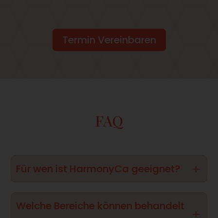
Termin Vereinbaren
FAQ
Für wen ist HarmonyCa geeignet?
L
Die Behandlung ist ideal für:
Welche Bereiche können behandelt
Personen mit beginnendem Volumenverlust im
L
Gesicht