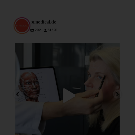
b1medical.de
292
51.801
👨🏽‍⚕️Das gute Ergebnis einer minimalinvasiven
...
28
3