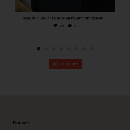
...
👨🏽‍⚕️Das gute Ergebnis einer minimalinvasiven
28
3
Folge uns
Kontakt: