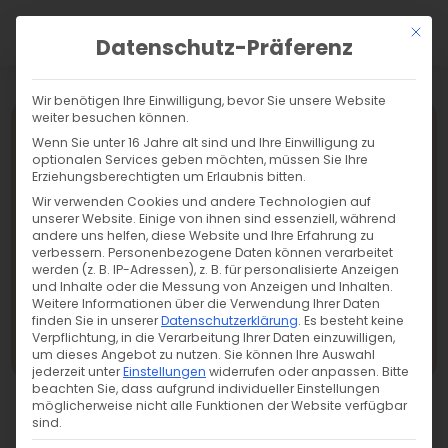
a
Mit di
Datenschutz-Präferenz
Wir benötigen Ihre Einwilligung, bevor Sie unsere Website
weiter besuchen können.
Wenn Sie unter 16 Jahre alt sind und Ihre Einwilligung zu
optionalen Services geben möchten, müssen Sie Ihre
Erziehungsberechtigten um Erlaubnis bitten.
Wir verwenden Cookies und andere Technologien auf
unserer Website. Einige von ihnen sind essenziell, während
andere uns helfen, diese Website und Ihre Erfahrung zu
verbessern.
Personenbezogene Daten können verarbeitet
werden (z. B. IP-Adressen), z. B. für personalisierte Anzeigen
und Inhalte oder die Messung von Anzeigen und Inhalten.
Weitere Informationen über die Verwendung Ihrer Daten
finden Sie in unserer
Datenschutzerklärung
.
Es besteht keine
Verpflichtung, in die Verarbeitung Ihrer Daten einzuwilligen,
Übersicht
um dieses Angebot zu nutzen.
Sie können Ihre Auswahl
jederzeit unter
Einstellungen
widerrufen oder anpassen.
Bitte
beachten Sie, dass aufgrund individueller Einstellungen
möglicherweise nicht alle Funktionen der Website verfügbar
sind.