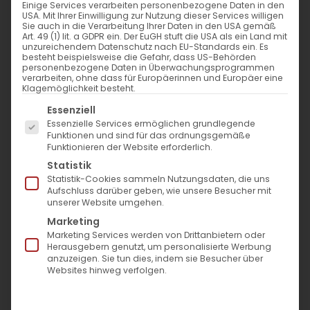
Einige Services verarbeiten personenbezogene Daten in den
USA. Mit Ihrer Einwilligung zur Nutzung dieser Services willigen
Sie auch in die Verarbeitung Ihrer Daten in den USA gemäß
Art. 49 (1) lit. a GDPR ein. Der EuGH stuft die USA als ein Land mit
unzureichendem Datenschutz nach EU-Standards ein. Es
Nur qualifizierte
Auswahl der besten
besteht beispielsweise die Gefahr, dass US-Behörden
Ärzte
Hyaluron-Brands
personenbezogene Daten in Überwachungsprogrammen
verarbeiten, ohne dass für Europäerinnen und Europäer eine
Klagemöglichkeit besteht.
Es folgt eine Liste der Service-Gruppen, für die eine Einwil
Essenziell
Essenzielle Services ermöglichen grundlegende
Juvederm Exklusiv Praxis
Exklusive Standortlage
Funktionen und sind für das ordnungsgemäße
Funktionieren der Website erforderlich.
Statistik
Statistik-Cookies sammeln Nutzungsdaten, die uns
Aufschluss darüber geben, wie unsere Besucher mit
Vitamininfusion
unserer Website umgehen.
Marketing
Marketing Services werden von Drittanbietern oder
Herausgebern genutzt, um personalisierte Werbung
Fühlst du dich energielos, gestresst oder möchtest
anzuzeigen. Sie tun dies, indem sie Besucher über
dein Immunsystem stärken?
Websites hinweg verfolgen.
Unsere Vitamininfusionen liefern hochkonzentrierte
Vitamine, Mineralstoffe und Antioxidantien direkt über die
Vene – für eine sofortige und effektive Versorgung deiner