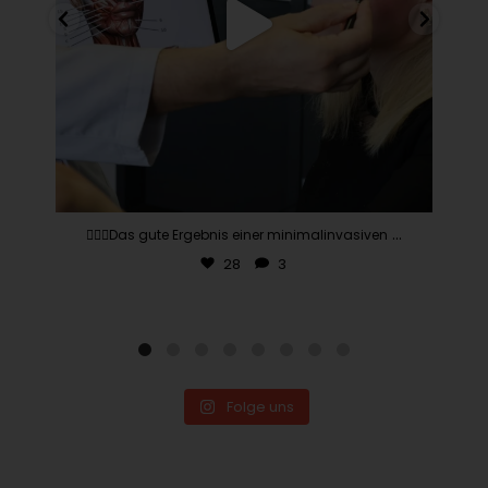
...
👨🏽‍⚕️Das gute Ergebnis einer minimalinvasiven
28
3
Folge uns