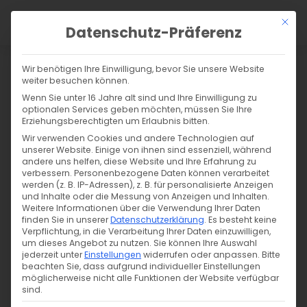
a
Mit di
Datenschutz-Präferenz
Wir benötigen Ihre Einwilligung, bevor Sie unsere Website
weiter besuchen können.
Wenn Sie unter 16 Jahre alt sind und Ihre Einwilligung zu
optionalen Services geben möchten, müssen Sie Ihre
Erziehungsberechtigten um Erlaubnis bitten.
Wir verwenden Cookies und andere Technologien auf
unserer Website. Einige von ihnen sind essenziell, während
andere uns helfen, diese Website und Ihre Erfahrung zu
verbessern.
Personenbezogene Daten können verarbeitet
werden (z. B. IP-Adressen), z. B. für personalisierte Anzeigen
und Inhalte oder die Messung von Anzeigen und Inhalten.
Weitere Informationen über die Verwendung Ihrer Daten
finden Sie in unserer
Datenschutzerklärung
.
Es besteht keine
Verpflichtung, in die Verarbeitung Ihrer Daten einzuwilligen,
um dieses Angebot zu nutzen.
Sie können Ihre Auswahl
jederzeit unter
Einstellungen
widerrufen oder anpassen.
Bitte
Botox
beachten Sie, dass aufgrund individueller Einstellungen
möglicherweise nicht alle Funktionen der Website verfügbar
sind.