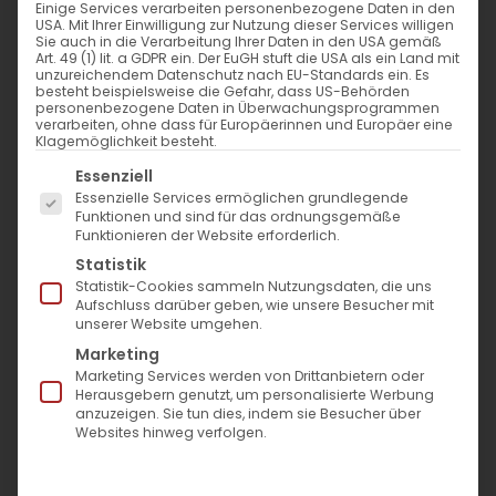
Einige Services verarbeiten personenbezogene Daten in den
USA. Mit Ihrer Einwilligung zur Nutzung dieser Services willigen
Sie auch in die Verarbeitung Ihrer Daten in den USA gemäß
Stirnfalten
Art. 49 (1) lit. a GDPR ein. Der EuGH stuft die USA als ein Land mit
unzureichendem Datenschutz nach EU-Standards ein. Es
besteht beispielsweise die Gefahr, dass US-Behörden
Krähenfüße
personenbezogene Daten in Überwachungsprogrammen
verarbeiten, ohne dass für Europäerinnen und Europäer eine
Klagemöglichkeit besteht.
Lip Flip
Es folgt eine Liste der Service-Gruppen, für die eine Einwil
Essenziell
Gummy Smile
Essenzielle Services ermöglichen grundlegende
Funktionen und sind für das ordnungsgemäße
Nasenspitze anheben
Funktionieren der Website erforderlich.
Statistik
Mundwinkel anheben
Statistik-Cookies sammeln Nutzungsdaten, die uns
Aufschluss darüber geben, wie unsere Besucher mit
Barbie Muskelrelaxans
unserer Website umgehen.
Marketing
Facial Slimming
Marketing Services werden von Drittanbietern oder
Masseterbehandlung
Herausgebern genutzt, um personalisierte Werbung
(Kaumuskel)
anzuzeigen. Sie tun dies, indem sie Besucher über
Websites hinweg verfolgen.
Zornesfalte